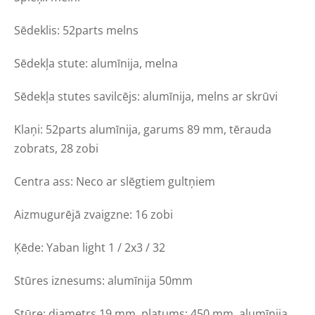
Sēdeklis: 52parts melns
Sēdekļa stute: alumīnija, melna
Sēdekļa stutes savilcējs: alumīnija, melns ar skrūvi
Klaņi: 52parts alumīnija, garums 89 mm, tērauda
zobrats, 28 zobi
Centra ass: Neco ar slēgtiem gultņiem
Aizmugurējā zvaigzne: 16 zobi
Ķēde: Yaban light 1 / 2x3 / 32
Stūres iznesums: alumīnija 50mm
Stūre: diametrs 19 mm, platums: 450 mm, alumīnija