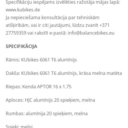
Specifikāciju iespējams izvēlēties ražotāja mājas lapā:
www.kubikes.de
Ja nepieciešama konsultācija par tehniskām
atšķirībām, vai ir citi jautājumi, lūdzu zvanīt +371
27759359 vai rakstīt e-pastā: info@balancebikes.eu
SPECIFIKĀCIJA
Rāmis: KUbikes 6061 T6 alumīnijs
Dakša: KUbikes 6061 T6 alumīnijs, krāsa melna matēta
Riepas: Kenda APTOR 16 x 1.75
Aploces: HJC alumīnijs 20 spieķiem, melna
Rumbas: alumīnija 20 spieķiem, melna
Spieķi: melni