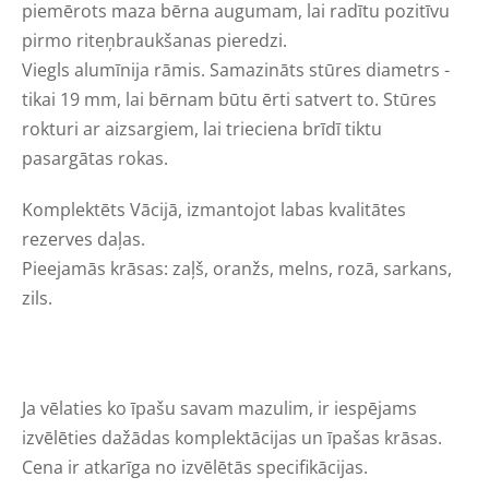
piemērots maza bērna augumam, lai radītu pozitīvu
pirmo riteņbraukšanas pieredzi.
Viegls alumīnija rāmis. Samazināts stūres diametrs -
tikai 19 mm, lai bērnam būtu ērti satvert to. Stūres
rokturi ar aizsargiem, lai trieciena brīdī tiktu
pasargātas rokas.
Komplektēts Vācijā, izmantojot labas kvalitātes
rezerves daļas.
Pieejamās krāsas: zaļš, oranžs, melns, rozā, sarkans,
zils.
Ja vēlaties ko īpašu savam mazulim, ir iespējams
izvēlēties dažādas komplektācijas un īpašas krāsas.
Cena ir atkarīga no izvēlētās specifikācijas.